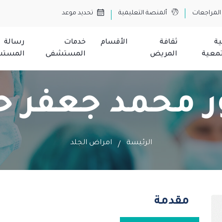
المراجعات
ألمنصة التعليمية
تحديد موعد
ية
ثقافة
الأقسام
خدمات
رسالة
معية
المريض
المستشفى
المست
ور محمد جعفر 
الرئيسة
امراض الجلد
مقدمة