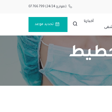
(طوارئ 24/24)
07 766 799
أخبارنا
تحديد موعد
شفى
حطيط