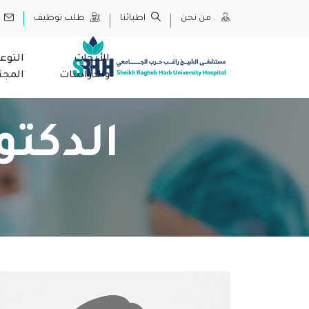
.
من نحن
اطبائنا
طلب توظيف
الأبحاث
التوع
والدراسات
المجت
الدكت