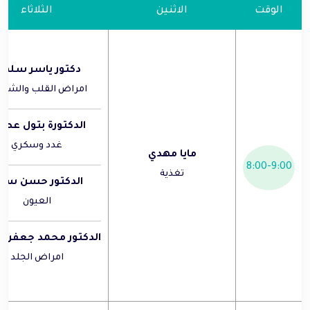
الوقت
الاثنين
الثلاثاء
دكتور ياسر سله
امراض القلب والشراي
الدكتورة بتول عط
غدد وسكري
مايا مهدي
8:00-9:00
تغذية
الدكتور حسن سلا
العيون
الدكتور محمد جعفر 
امراض الجلد