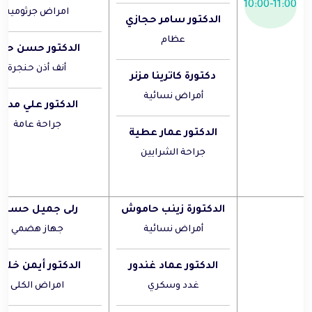
10:00-11:00
امراض جرثومية
الدكتور سامر حجازي
عظام
الدكتور حسن حر
أنف أذن حنجرة
دكتورة كاترينا مزنر
أمراض نسائية
الدكتور علي مدلج
جراحة عامة
الدكتور عمار عطية
جراحة الشرايين
الدكتورة زينب حاموش
رلى جميل حسين
أمراض نسائية
جهاز هضمي
الدكتور عماد غندور
الدكتور أيمن خلي
غدد وسكري
امراض الكلى