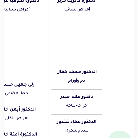
دكتورة كاترينا مزنر
دكتورة صوفيا عبدال
أمراض نسائية
أمراض نسائية
الدكتور محمد كمال
دم وأورام
رلى جميل حسين
جهاز هضمي
دكتور علاء حيدر
جراحة عامة
الدكتور أيمن خلي
امراض الكلى
الدكتور عماد غندور
غدد وسكري
الدكتورة آمنة خاتو