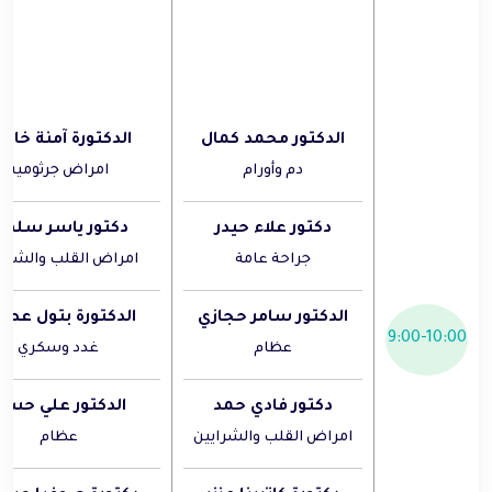
الدكتور محمد كمال
الدكتورة آمنة خاتو
دم وأورام
امراض جرثومية
دكتور علاء حيدر
دكتور ياسر سله
جراحة عامة
امراض القلب والشراي
الدكتور سامر حجازي
الدكتورة بتول عط
9:00-10:00
عظام
غدد وسكري
دكتور فادي حمد
الدكتور علي حس
امراض القلب والشرايين
عظام