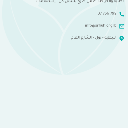
الطبية والجراحية ضمن صرح يشمل كل الإختصاصات
07 766 799
info@srhuh.org.lb
النبطية - تول - الشارع العام