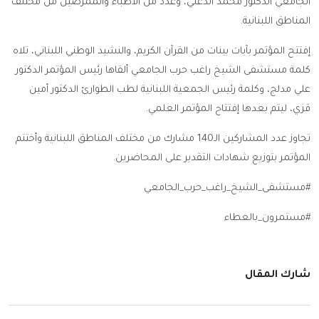
الجامعي الدكتور محمد الدغلي، وعدد من الأطباء والممرضين من مختلف
المناطق اللبنانية.
إفتتح المؤتمر بآيات بينات من القرآن الكريم، والنشيد الوطني اللبناني، تلاه
كلمة مستشفى الشيخ راغب حرب الجامعي ألقاها رئيس المؤتمر الدكتور
علي مدلج، وكلمة رئيس الجمعية اللبنانية لطب الطوارئ الدكتور أمين
قزي، ليتم بعدها إفتتاح المؤتمر العلمي.
تجاوز عدد المشاركين الـ140 مشارك من مختلف المناطق اللبنانية وأختتم
المؤتمر بتوزيع شهادات التقدير على المحاضرين.
#مستشفى_الشيخ_راغب_حرب_الجامعي
#مستمرون_بالعطاء
شارك المقال